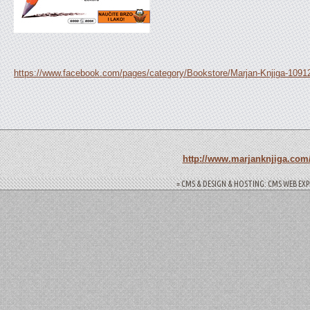
https://www.facebook.com/pages/category/Bookstore/Marjan-Knjiga-109
http://www.marjanknjiga.com/
= CMS & DESIGN & HOSTING: CMS WEB EXP